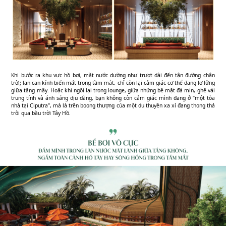
Khi bước ra khu vực hồ bơi, mặt nước dường như trượt dài đến tận đường chân
trời; lan can kính biến mất trong tầm mắt, chỉ còn lại cảm giác cơ thể đang lơ lửng
giữa tầng mây. Hoặc khi ngồi lại trong lounge, giữa những bề mặt đá mịn, ghế vải
trung tính và ánh sáng dịu dàng, bạn không còn cảm giác mình đang ở “một tòa
nhà tại Ciputra”, mà là trên boong thượng của một du thuyền xa xỉ đang thong thả
trôi qua bầu trời Tây Hồ.