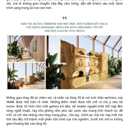
nối, mà là không gian chuyển tiếp đầy cảm hứng, dẫn dắt khách vào một hành
trình sang trọng và trọn vẹn hơn.
Không gian thay đồ và chăm sóc cá nhân tại tầng 39 là nơi tinh thần wellness của
YAMA được thể hiện rõ nhất. Những điểm nhấn được tiết chế có chủ ý như hệ
locker được tổ chức như một gallery kín đáo, bệ lavabo nguyên khối kết hợp đèn
vòng nghệ thuật, hay khu phòng tắm phủ sắc xanh sâu mang tính thanh lọc để
mỗi cử chỉ nhẹ nhàng như thay trang phục, rửa tay, chỉnh lại mái tóc hay một hơi
thở sâu đều trở thành một phần hữu hình của trải nghiệm, trước khi mở ra không
gian khoáng đạt của tầng 40.