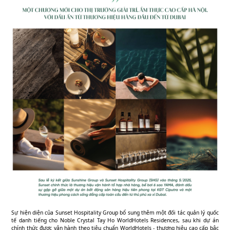
Sự hiện diện của Sunset Hospitality Group bổ sung thêm một đối tác quản lý quốc
tế danh tiếng cho Noble Crystal Tay Ho WorldHotels Residences, sau khi dự án
chính thức được vận hành theo tiêu chuẩn WorldHotels - thương hiệu cao cấp bậc