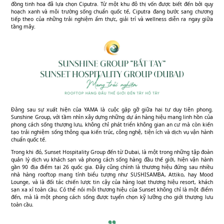
đồng tinh hoa đã lựa chọn Ciputra. Từ một khu đô thị vốn được biết đến bởi quy
hoạch xanh và môi trường sống chuẩn quốc tế, Ciputra đang bước sang chương
tiếp theo của những trải nghiệm ẩm thực, giải trí và wellness diễn ra ngay giữa
tầng mây.
Đằng sau sự xuất hiện của YAMA là cuộc gặp gỡ giữa hai tư duy tiên phong.
Sunshine Group, với tầm nhìn xây dựng những dự án hàng hiệu mang linh hồn của
phong cách sống thượng lưu, không chỉ phát triển không gian an cư mà còn kiến
tạo trải nghiệm sống thông qua kiến trúc, công nghệ, tiện ích và dịch vụ vận hành
chuẩn quốc tế.
Trong khi đó, Sunset Hospitality Group đến từ Dubai, là một trong những tập đoàn
quản lý dịch vụ khách sạn và phong cách sống hàng đầu thế giới, hiện vận hành
gần 90 địa điểm tại 26 quốc gia. Đây cũng chính là thương hiệu đứng sau nhiều
nhà hàng rooftop mang tính biểu tượng như SUSHISAMBA, Attiko, hay Mood
Lounge, và là đối tác chiến lược tin cậy của hàng loạt thương hiệu resort, khách
sạn xa xỉ toàn cầu. Có thể nói mỗi thương hiệu của Sunset không chỉ là một điểm
đến, mà là một phong cách sống được tuyển chọn kỹ lưỡng cho giới thượng lưu
toàn cầu.