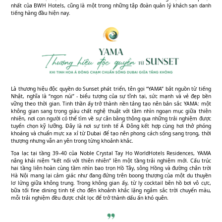
nhất của BWH Hotels, cũng là một trong những tập đoàn quản lý khách sạn danh
tiếng hàng đầu hiện nay.
Là thương hiệu độc quyền do Sunset phát triển, tên gọi “YAMA” bắt nguồn từ tiếng
Nhật, nghĩa là “ngọn núi” - biểu tượng của sự tĩnh tại, sức mạnh và vẻ đẹp bền
vững theo thời gian. Tinh thần ấy trở thành nền tảng tạo nên bản sắc YAMA: một
không gian sang trọng giàu chất nghệ thuật với tầm nhìn ngoạn mục giữa thiên
nhiên, nơi con người có thể tìm về sự cân bằng thông qua những trải nghiệm được
tuyển chọn kỹ lưỡng. Đây là nơi sự tinh tế Á Đông kết hợp cùng hơi thở phóng
khoáng và chuẩn mực xa xỉ từ Dubai để tạo nên phong cách sống sang trọng, thời
thượng nhưng vẫn an yên trong từng khoảnh khắc.
Tọa lạc tại tầng 39–40 của Noble Crystal Tay Ho WorldHotels Residences, YAMA
nâng khái niệm “kết nối với thiên nhiên” lên một tầng trải nghiệm mới. Cấu trúc
hai tầng liên hoàn cùng tầm nhìn bao trọn Hồ Tây, sông Hồng và đường chân trời
Hà Nội mang lại cảm giác như đang đứng trên boong thượng của một du thuyền
lơ lửng giữa không trung. Trong không gian ấy, từ ly cocktail bên hồ bơi vô cực,
bữa tối fine dining tinh tế cho đến khoảnh khắc lặng ngắm sắc trời chuyển màu,
mỗi trải nghiệm đều được chắt lọc để trở thành dấu ấn khó quên.