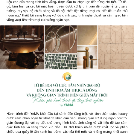
liệu cao cấp mang tính bền vững, được đầu tư chọn lọc đến từng chi tiết. Từ đá,
gỗ, kim loại và các bề mặt hoàn thiện được xử lý tinh xảo đến quầy lễ tân, sàn,
tường, tay vịn, hệ chiếu sáng và đồ nội thất đặt riêng: mọi chi tiết đều tuân thủ
ngôn ngữ thiết kế sang trọng với độ chính xác, tính nghệ thuật và cảm giác bền
vững vượt lên trên mọi xu hướng ngắn hạn.
Hành trình đến YAMA khởi đầu tại sảnh đón tầng trệt, với tinh thần quiet luxury
được cảm nhận ngay từ khoảnh khắc đầu tiên. Không gian sử dụng ngôn ngữ tối
giản đương đại với sự tiết chế trong hình khối, ánh sáng và vật liệu để tạo cảm
giác tĩnh tại và sang trọng kín đáo. Hơi thở thiên nhiên được chắt lọc và phản
chiếu qua quầy lễ tân xanh lục trầm, vách đá thô mộc và những mảng khối xanh