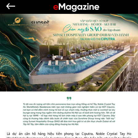
Là dự án căn hộ hàng hiệu tiên phong tại Ciputra, Noble Crystal Tay Ho