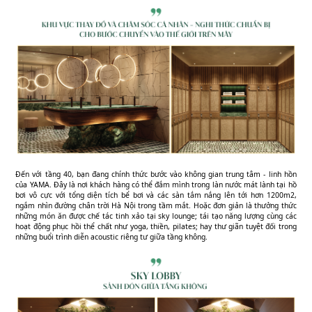
Đến với tầng 40, bạn đang chính thức bước vào không gian trung tâm - linh hồn
của YAMA. Đây là nơi khách hàng có thể đắm mình trong làn nước mát lành tại hồ
bơi vô cực với tổng diện tích bể bơi và các sàn tắm nắng lên tới hơn 1200m2,
ngắm nhìn đường chân trời Hà Nội trong tầm mắt. Hoặc đơn giản là thưởng thức
những món ăn được chế tác tinh xảo tại sky lounge; tái tạo năng lượng cùng các
hoạt động phục hồi thể chất như yoga, thiền, pilates; hay thư giãn tuyệt đối trong
những buổi trình diễn acoustic riêng tư giữa tầng không.