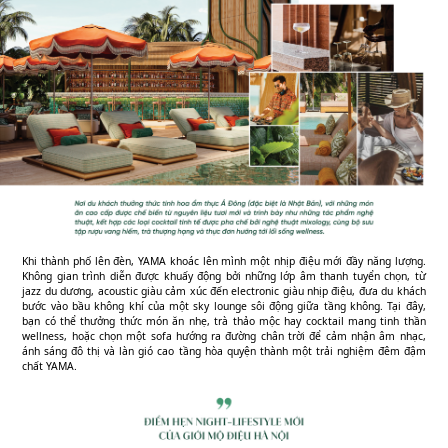
Khi thành phố lên đèn, YAMA khoác lên mình một nhịp điệu mới đầy năng lượng.
Không gian trình diễn được khuấy động bởi những lớp âm thanh tuyển chọn, từ
jazz du dương, acoustic giàu cảm xúc đến electronic giàu nhịp điệu, đưa du khách
bước vào bầu không khí của một sky lounge sôi động giữa tầng không. Tại đây,
bạn có thể thưởng thức món ăn nhẹ, trà thảo mộc hay cocktail mang tinh thần
wellness, hoặc chọn một sofa hướng ra đường chân trời để cảm nhận âm nhạc,
ánh sáng đô thị và làn gió cao tầng hòa quyện thành một trải nghiệm đêm đậm
chất YAMA.