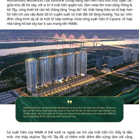
WorldHotels Residences của Sunshine Group đang dần hiện hữu như một tuyệt tác
giữa khu đô thị này, với vị trí 4 mặt tiền quyền lực, tầm view ôm trọn sông Hồng &
hồ Tây, cùng thiết kế căn hộ thông tầng "may đo" nội thất hàng hiệu và tổ hợp hơn
50 tiện ích cao cấp được bố trí xuyên suốt từ mặt đất tới tầng thượng. Tọa lạc trên
đỉnh công trình ấy sẽ là một tổ hợp rooftop chưa từng xuất hiện ở Ciputra: tổ hợp
nhà hàng hồ bơi sky bar 6 sao mang tên YAMA.
Sự xuất hiện của YAMA vì thế vượt ra ngoài vai trò của một tiện ích. Đây là dấu
mốc cho thấy skyline Tây Hồ Tây đã có thêm một điểm đến xứng tầm với cộng