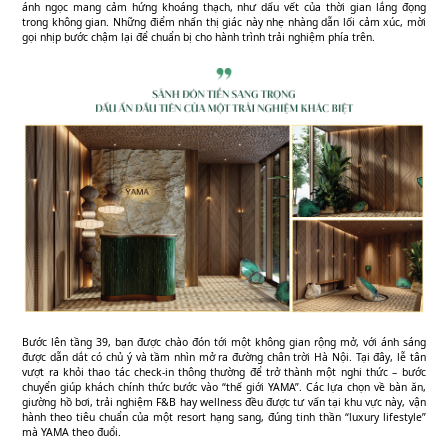
ánh ngọc mang cảm hứng khoáng thạch, như dấu vết của thời gian lắng đọng
trong không gian. Những điểm nhấn thị giác này nhẹ nhàng dẫn lối cảm xúc, mời
gọi nhịp bước chậm lại để chuẩn bị cho hành trình trải nghiệm phía trên.
Bước lên tầng 39, bạn được chào đón tới một không gian rộng mở, với ánh sáng
được dẫn dắt có chủ ý và tầm nhìn mở ra đường chân trời Hà Nội. Tại đây, lễ tân
vượt ra khỏi thao tác check-in thông thường để trở thành một nghi thức – bước
chuyển giúp khách chính thức bước vào “thế giới YAMA”. Các lựa chọn về bàn ăn,
giường hồ bơi, trải nghiệm F&B hay wellness đều được tư vấn tại khu vực này, vận
hành theo tiêu chuẩn của một resort hạng sang, đúng tinh thần “luxury lifestyle”
mà YAMA theo đuổi.